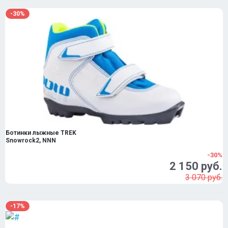
-30%
Ботинки лыжные TREK
Snowrock2, NNN
-30%
2 150 руб.
3 070 руб.
-17%