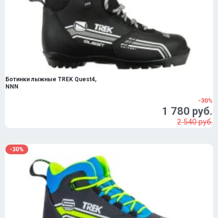
Ботинки лыжные TREK Quest4,
NNN
-30%
1 780 руб.
2 540 руб.
-30%