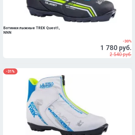
Ботинки лыжные TREK Quest1,
NNN
-30%
1 780 руб.
2 540 руб.
-31%